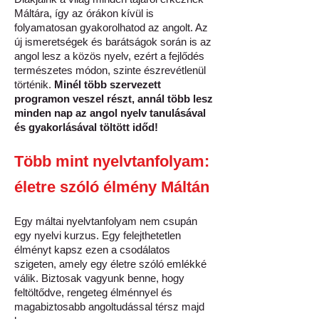
Máltára, így az órákon kívül is
folyamatosan gyakorolhatod az angolt. Az
új ismeretségek és barátságok során is az
angol lesz a közös nyelv, ezért a fejlődés
természetes módon, szinte észrevétlenül
történik.
Minél több szervezett
programon veszel részt, annál több lesz
minden nap az angol nyelv tanulásával
és gyakorlásával töltött időd!
Több mint nyelvtanfolyam:
életre szóló élmény Máltán
Egy máltai nyelvtanfolyam nem csupán
egy nyelvi kurzus. Egy felejthetetlen
élményt kapsz ezen a csodálatos
szigeten, amely egy életre szóló emlékké
válik. Biztosak vagyunk benne, hogy
feltöltődve, rengeteg élménnyel és
magabiztosabb angoltudással térsz majd