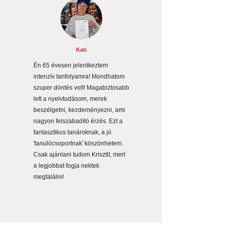
Kati
Én 65 évesen jelentkeztem
intenzív tanfolyamra! Mondhatom
szuper döntés volt! Magabiztosabb
lett a nyelvtudásom, merek
beszélgetni, kezdeményezni, ami
nagyon felszabadító érzés. Ezt a
fantasztikus tanároknak, a jó
'tanulócsoportnak' köszönhetem.
Csak ajánlani tudom Krisztit, mert
a legjobbat fogja nektek
megtalálni!