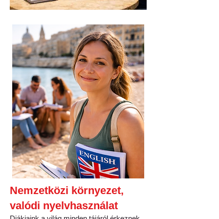
Nemzetközi környezet,
valódi nyelvhasználat
Diákjaink a világ minden tájáról érkeznek