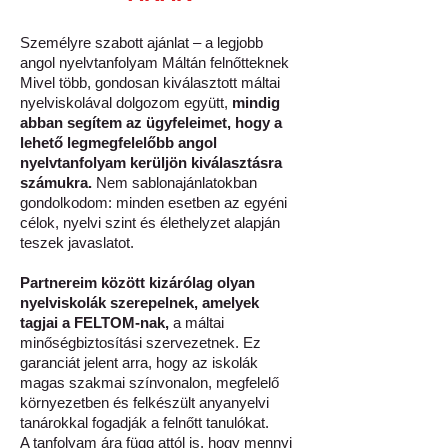
Személyre szabott ajánlat – a legjobb
angol nyelvtanfolyam Máltán felnőtteknek
Mivel több, gondosan kiválasztott máltai
nyelviskolával dolgozom együtt,
mindig
abban segítem az ügyfeleimet, hogy a
lehető legmegfelelőbb angol
nyelvtanfolyam kerüljön kiválasztásra
számukra.
Nem sablonajánlatokban
gondolkodom: minden esetben az egyéni
célok, nyelvi szint és élethelyzet alapján
teszek javaslatot.
Partnereim között kizárólag olyan
nyelviskolák szerepelnek, amelyek
tagjai a FELTOM-nak,
a máltai
minőségbiztosítási szervezetnek. Ez
garanciát jelent arra, hogy az iskolák
magas szakmai színvonalon, megfelelő
környezetben és felkészült anyanyelvi
tanárokkal fogadják a felnőtt tanulókat.
A tanfolyam ára függ attól is, hogy mennyi