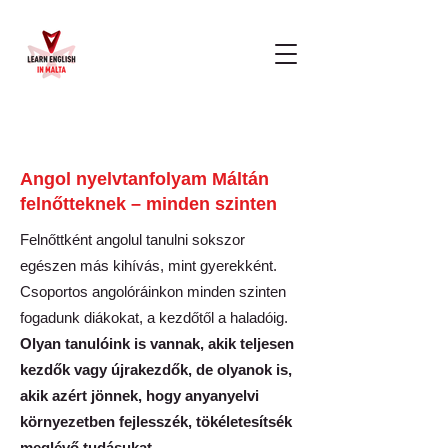
Angol nyelvtanfolyam Máltán
felnőtteknek – minden szinten
Felnőttként angolul tanulni sokszor
egészen más kihívás, mint gyerekként.
Csoportos angolóráinkon minden szinten
fogadunk diákokat, a kezdőtől a haladóig.
Olyan tanulóink is vannak, akik teljesen
kezdők vagy újrakezdők, de olyanok is,
akik azért jönnek, hogy anyanyelvi
környezetben fejlesszék, tökéletesítsék
meglévő tudásukat.