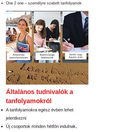
One 2 one – személyre szabott tanfolyamok
Általános tudnivalók a
tanfolyamokról
A tanfolyamokra egész évben lehet
jelentkezni
Új csoportok minden hétfőn indulnak,