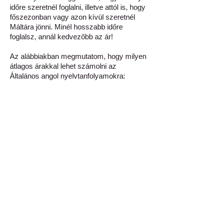
időre szeretnél foglalni, illetve attól is, hogy
főszezonban vagy azon kívül szeretnél
Máltára jönni. Minél hosszabb időre
foglalsz, annál kedvezőbb az ár!
Az alábbiakban megmutatom, hogy milyen
átlagos árakkal lehet számolni az
Általános angol nyelvtanfolyamokra:
Minden esetben:
Foglalási díj (egyszeri):
45€ és 60€ között
Könyv:
35€ és 45€ között
Standard tanfolyam
(20 lecke / hét)