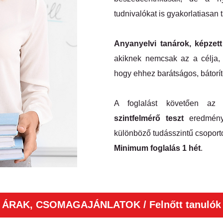
tudnivalókat is gyakorlatiasan t
Anyanyelvi tanárok, képzett
akiknek nemcsak az a célja, 
hogy ehhez barátságos, bátorí
​A foglalást követően az
szintfelmérő teszt
eredménye
különböző tudásszintű csoport
Minimum foglalás 1 hét
.
ÁRAK, CSOMAGAJÁNLATOK / Felnőtt tanulók