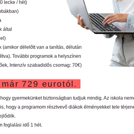
 lecke / hét)
zobákban)
a
 által
el)
amikor délelőtt van a tanítás, délután
ítva). További programok a helyszínen
tőek, Intenzív szabadidős csomag: 70€)
 már 729 eurotól.
 hogy gyermekünket biztonságban tudjuk mindig. Az iskola nemc
l is, hogy a programom résztvevő diákok élményekkel tele térje
jlődilk.
foglalási idő 1 hét.