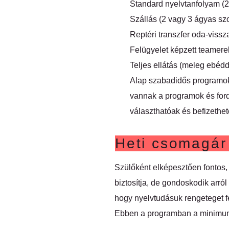
Standard nyelvtanfolyam (20
Szállás (2 vagy 3 ágyas s
Reptéri transzfer oda-vissz
Felügyelet képzett teamerek
Teljes ellátás (meleg ebédd
Alap szabadidős programok (
vannak a programok és ford
választhatóak és befizethe
Heti csomagár
Szülőként elképesztően fontos,
biztosítja, de gondoskodik arró
hogy nyelvtudásuk rengeteget fe
Ebben a programban a minimum 