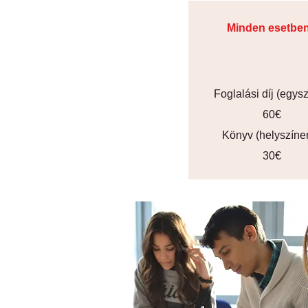
Minden esetbe
Foglalási díj (egysz
60€
Könyv (helyszíne
30€