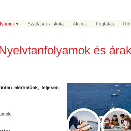
olyamok ▾
Szállások / Iskola
Akciók
Foglalás
Ról
Nyelvtanfolyamok és ára
nten elérhetőek, teljesen
yamok,