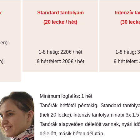
n:
Standard tanfolyam
Intenzív t
(20 lecke / hét)
(30 lecke
eri):
1-8 hétig: 220€ / hét
1-8 hétig: 
n):
9 hét felett: 200€ / hét
9 hét felett:
Minimum foglalás: 1 hét
Tanórák hétfőtől péntekig. Standard tanfo
(heti 20 lecke), Intenzív tanfolyam napi 3x 1,5 
Tanórák alapvetően délelőtt vannak, nyári i
délelőtt, másik héten délután.