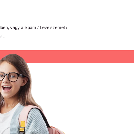
ilben, vagy a Spam / Levélszemét /
lt
.