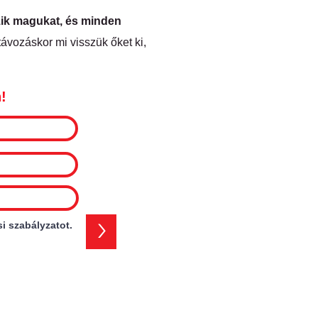
rzik magukat, és minden
 távozáskor mi visszük őket ki,
n!
>
i szabályzatot.