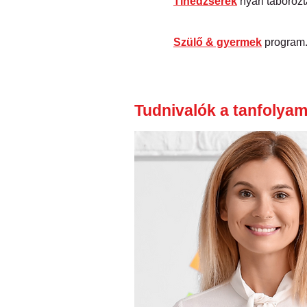
Tinédzserek
nyári táborozt
Szülő & gyermek
program
Tudnivalók a tanfolyam