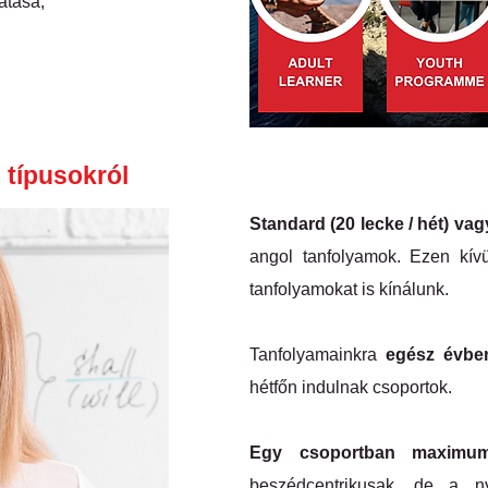
atása,
.
 típusokról
Standard (20 lecke / hét) vagy
angol tanfolyamok. Ezen kívül
tanfolyamokat is kínálunk.
Tanfolyamainkra
egész évben
hétfőn indulnak csoportok.​
Egy csoportban maximum
beszédcentrikusak, de a ny