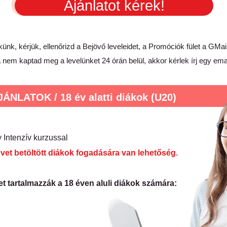
Ajánlatot kérek!
ünk, kérjük, ellenőrizd a Bejövő leveleidet, a Promóciók fület a GMa
 nem kaptad meg a levelünket 24 órán belül, akkor kérlek írj egy
emai
LATOK / 18 év alatti diákok (U20)
 Intenzív kurzussal
vet betöltött diákok fogadására van lehetőség.
 tartalmazzák a 18 éven aluli diákok számára: