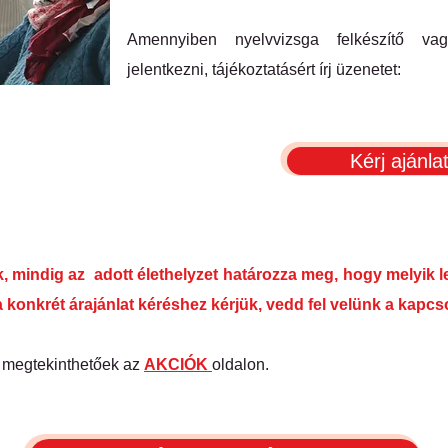
Amennyiben nyelvvizsga felkészítő vag
jelentkezni, tájékoztatásért írj üzenetet:
Kérj ajánlat
k, mindig az adott élethelyzet határozza meg, hogy melyik 
 konkrét árajánlat kéréshez kérjük, vedd fel velünk a kapcs
k megtekinthetőek az
AKCIÓK
oldalon.