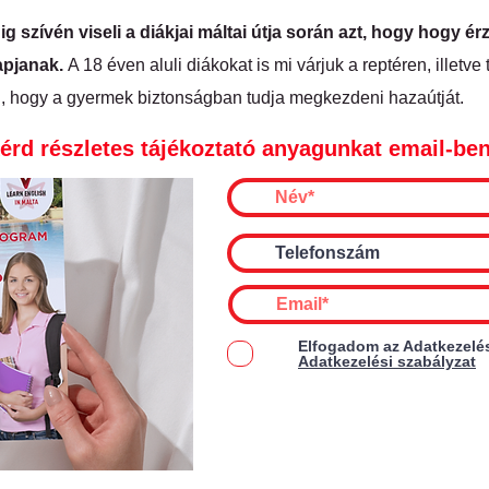
g szívén viseli a diákjai máltai útja során azt, hogy hogy é
apjanak.
A 18 éven aluli diákokat is mi várjuk a reptéren, illetve
, hogy a gyermek biztonságban tudja megkezdeni hazaútját.
érd részletes tájékoztató anyagunkat email-be
Elfogadom az Adatkezelés
Adatkezelési szabályzat