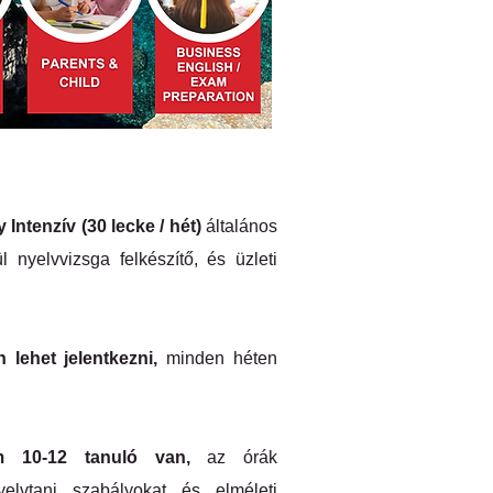
 Intenzív (30 lecke / hét)
általános
 nyelvvizsga felkészítő, és üzleti
 lehet jelentkezni,
minden héten
 10-12 tanuló van,
az órák
elvtani szabályokat és elméleti