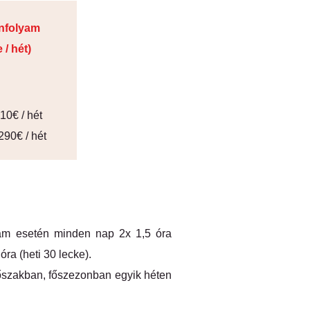
anfolyam
 / hét)
310€ / hét
 290€ / hét
lyam esetén minden nap 2x 1,5 óra
óra (heti 30 lecke).
dőszakban, főszezonban egyik héten