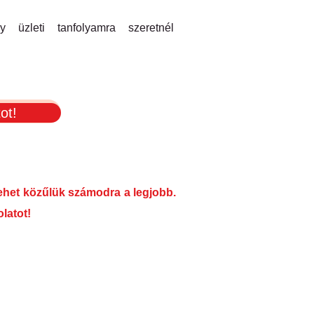
y üzleti tanfolyamra szeretnél
ot!
lehet közűlük számodra a legjobb.
olatot!