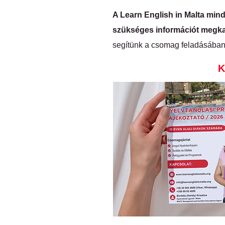
A Learn English in Malta mindi
szükséges információt megk
segítünk a csomag feladásában
K